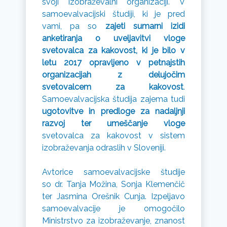
svoji izobraževalni organizaciji. V
samoevalvacijski študiji, ki je pred
vami, pa so
zajeti sumarni izidi
anketiranja o uveljavitvi vloge
svetovalca za kakovost, ki je bilo v
letu 2017 opravljeno v petnajstih
organizacijah z delujočim
svetovalcem za kakovost
.
Samoevalvacijska študija zajema tudi
ugotovitve in predloge za nadaljnji
razvoj ter umeščanje vloge
svetovalca za kakovost v sistem
izobraževanja odraslih v Sloveniji.
Avtorice samoevalvacijske študije
so dr. Tanja Možina, Sonja Klemenčič
ter Jasmina Orešnik Cunja. Izpeljavo
samoevalvacije je omogočilo
Ministrstvo za izobraževanje, znanost